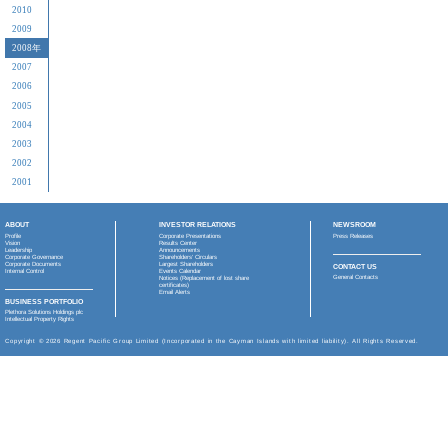
2025
年
10月03日
購回本
2024
年
07月18日
須予披
2023
年
04月28日
適用於
2022
年
2021
年
04月28日
(1)重
般授權；
2020
年
03月13日
須予披
2019
年
2018
年