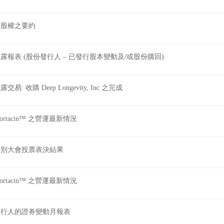
翌日披露報表 (股份發行人 – 已發行股本變動及/或股份購
授出購股權之要約
翌日披露報表 (股份發行人 – 已發行股本變動及/或股份購
須予披露交易: 收購 Deep Longevity, Inc 之完成
有關 Fortacin™ 之營運最新情況
股東特別大會投票表決結果