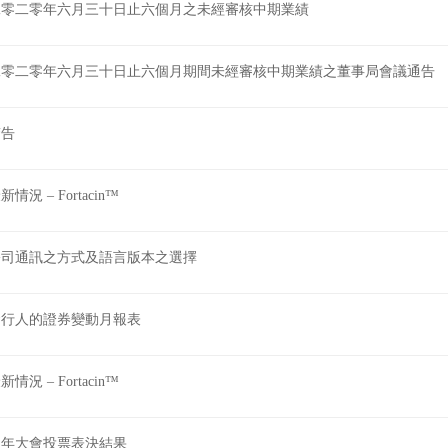
延遲寄發有關須予披露交易：收購 Deep Longevity, Inc. 
有關 Fortacin™ 之營運最新情況
須予披露交易: 收購 Deep Longevity, Inc. (「DLI」)
股份發行人的證券變動月報表
截至二零二零年六月三十日止六個月之未經審核中期業績
截至二零二零年六月三十日止六個月期間未經審核中期業