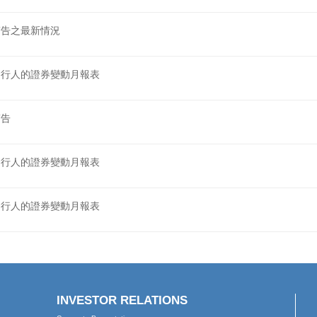
股份發行人的證券變動月報表
股份發行人的證券變動月報表
股東週年大會通告
股份發行人的證券變動月報表
截至二零一九年十二月三十一日止年度之經審核末期業績
經修訂截至二零一九年十二月三十一日止年度經審核末期