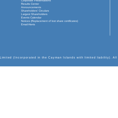
截至二零一九年十二月三十一日止年度經審核末期業績之
盈利警告之最新情況
股份發行人的證券變動月報表
盈利警告
股份發行人的證券變動月報表
股份發行人的證券變動月報表